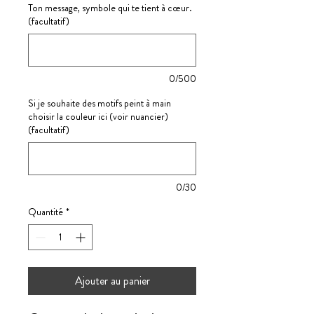
Ton message, symbole qui te tient à cœur.
(facultatif)
0/500
Si je souhaite des motifs peint à main
choisir la couleur ici (voir nuancier)
(facultatif)
0/30
Quantité
*
Ajouter au panier