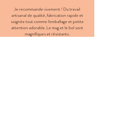
Je recommande vivement ! Du travail
artisanal de qualité, fabrication rapide et
soignée tout comme l'emballage et petite
attention adorable. Le mug et le bol sont
magnifiques et résistants.
Chaque colis est soigneusement
emballé, d'amour et de petites attentions
!
Je mets un point d'honneur à ce que
chaque détail compte, pour que votre
expérience unique et mémorable.