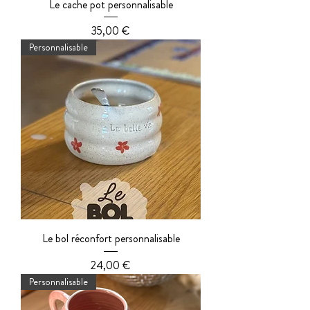
Le cache pot personnalisable
Prix
35,00 €
Personnalisable
Le bol réconfort personnalisable
Prix
24,00 €
Personnalisable