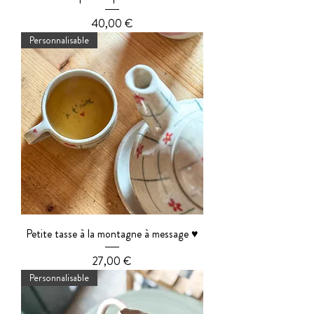
Prix
40,00 €
Personnalisable
Petite tasse à la montagne à message ♥️
Prix
27,00 €
Personnalisable