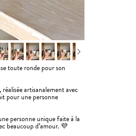
5 cm de hauteur
Contenance : 50 ML
Matière grès pyrité
Passe au lave vaisselle
Chaque pièce est uniqu
variations.
sse toute ronde pour son
 réalisée artisanalement avec
ait pour une personne
ne personne unique faite à la
vec beaucoup d’amour. 💜