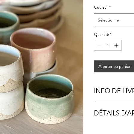
Couleur
*
Sélectionner
Quantité
*
Ajouter au panier
INFO DE LI
Expédition sous 24h-4
DÉTAILS D'A
Taille de la tasse
6 cm de largeur en haut